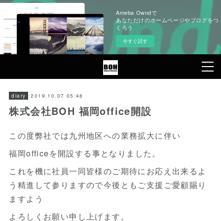
Ameba Owndで
あなただけのホームページやブログをつ
くろう
今すぐ試す
2019.10.07 05:48
diary
株式会社BOH 福岡office開設
この度弊社では九州地区への業務拡大に伴い
福岡officeを開設する事となりました。
これを機に社員一同皆様のご期待にお応え出来るよ
う精進して参りますので今後ともご支援ご愛顧賜り
ますよう
よろしくお願い申し上げます。