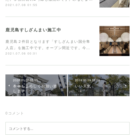
2021.07.08 01:55
鹿児島すしざんまい施工中
鹿児島２件目となります「すしざんまい国分隼
人店」を施工中です。オープン間近です。今…
2021.07.06 00:01
2020.01.07 05:55
2019.03.19 05:09
本年もよろしくお願い致
いい天気
します
0
コメント