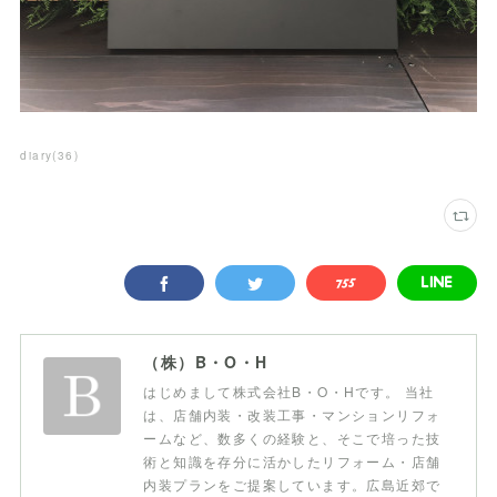
diary
(
36
)
（株）B・O・H
はじめまして株式会社B・O・Hです。 当社
は、店舗内装・改装工事・マンションリフォ
ームなど、数多くの経験と、そこで培った技
術と知識を存分に活かしたリフォーム・店舗
内装プランをご提案しています。広島近郊で