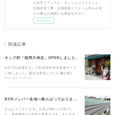
の住宅リフォーム・マンションリフォーム・
店舗内装工事・店舗改装リフォーム等をお考
えの際はお気軽にお問合せ下さい。
フォロー
関連記事
キング軒「福岡天神店」OPENしました。
9月10日金曜日キング軒福岡天神店無事オープ
ン致しました。週末は用意していた麺が無く…
2021.09.14 04:53
BOHメンバー各地へ散らばっております！
おはようございます。広島は朝から大雨でし
た。事務所前の2号線も激混みです。みなさま…