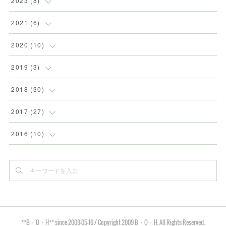
2023
(
8
)
(
5
)
2021
(
6
)
(
2
)
(
1
)
2020
(
10
)
(
1
)
(
2
)
(
1
)
2019
(
3
)
(
1
)
(
1
)
(
1
)
2018
(
30
)
(
1
)
(
1
)
(
1
)
(
4
)
2017
(
27
)
(
1
)
(
1
)
(
1
)
(
3
)
(
1
)
2016
(
10
)
(
4
)
(
2
)
(
6
)
(
1
)
(
1
)
(
12
)
(
16
)
(
2
)
(
1
)
(
8
)
(
2
)
(
1
)
(
1
)
(
2
)
(
1
)
**B・O・H** since 2009-05-16 / Copyright 2009 B・O・H. All Rights Reserved.