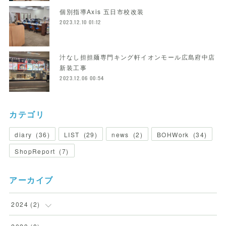
個別指導Axis 五日市校改装
2023.12.10 01:12
汁なし担担麺専門キング軒イオンモール広島府中店
新装工事
2023.12.06 00:54
カテゴリ
diary
(
36
)
LIST
(
29
)
news
(
2
)
BOHWork
(
34
)
ShopReport
(
7
)
アーカイブ
2024
(
2
)
(
2
)