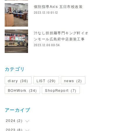
個別指導Axis 五日市校改装
2023.12.10 01:12
汁なし担担麺専門キング軒イオ
ンモール広島府中店新装工事
2023.12.06 00:54
カテゴリ
diary
(
36
)
LIST
(
29
)
news
(
2
)
BOHWork
(
34
)
ShopReport
(
7
)
アーカイブ
2024
(
2
)
2023
(
8
(
2
)
)