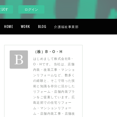
ぐ試す
ログイン
HOME
WORK
BLOG
介護福祉事業部
（株）B・O・H
はじめまして株式会社B・
O・Hです。 当社は、店舗
内装・改装工事・マンショ
ンリフォームなど、数多く
の経験と、そこで培った技
術と知識を存分に活かした
リフォーム・店舗内装プラ
ンをご提案しています。広
島近郊での住宅リフォー
ム・マンションリフォー
ム・店舗内装工事・店舗改