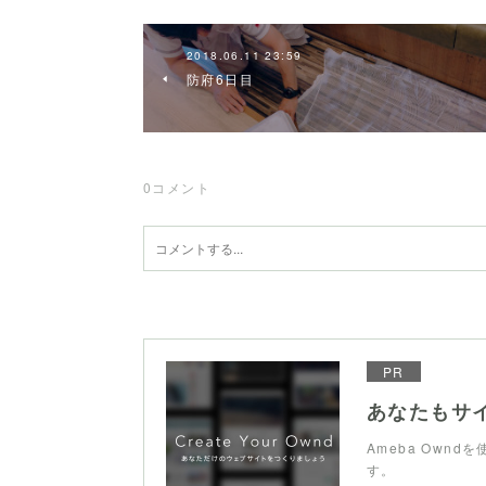
2018.06.11 23:59
防府6日目
0
コメント
PR
あなたもサ
Ameba Own
す。