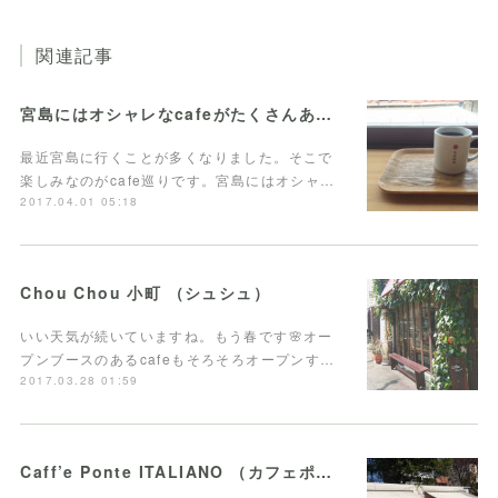
関連記事
宮島にはオシャレなcafeがたくさんあります。
最近宮島に行くことが多くなりました。そこで
楽しみなのがcafe巡りです。宮島にはオシャ…
2017.04.01 05:18
Chou Chou 小町 （シュシュ）
いい天気が続いていますね。もう春です🌸オー
プンブースのあるcafeもそろそろオープンす…
2017.03.28 01:59
Caff’e Ponte ITALIANO （カフェポンテ イタリアーノ）