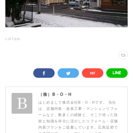
LIST
(
29
)
（株）B・O・H
はじめまして株式会社B・O・Hです。 当社
は、店舗内装・改装工事・マンションリフォ
ームなど、数多くの経験と、そこで培った技
術と知識を存分に活かしたリフォーム・店舗
内装プランをご提案しています。広島近郊で