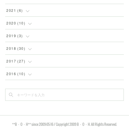
(
5
)
2021
(
6
)
(
2
)
(
1
)
2020
(
10
)
(
1
)
(
2
)
(
1
)
2019
(
3
)
(
1
)
(
1
)
(
1
)
2018
(
30
)
(
1
)
(
1
)
(
1
)
(
4
)
2017
(
27
)
(
1
)
(
1
)
(
1
)
(
3
)
(
1
)
2016
(
10
)
(
4
)
(
2
)
(
6
)
(
1
)
(
1
)
(
12
)
(
16
)
(
2
)
(
1
)
(
8
)
(
2
)
(
1
)
(
1
)
(
2
)
(
1
)
**B・O・H** since 2009-05-16 / Copyright 2009 B・O・H. All Rights Reserved.