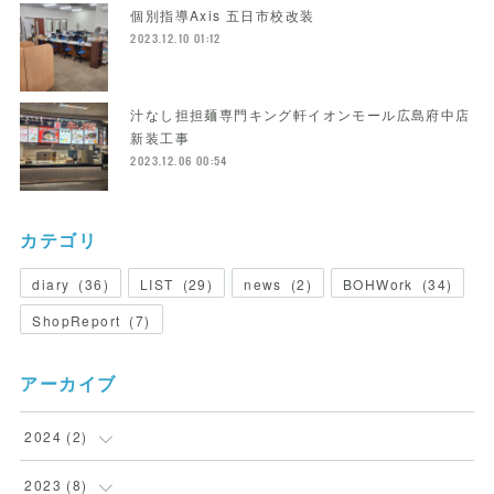
個別指導Axis 五日市校改装
2023.12.10 01:12
汁なし担担麺専門キング軒イオンモール広島府中店
新装工事
2023.12.06 00:54
カテゴリ
diary
(
36
)
LIST
(
29
)
news
(
2
)
BOHWork
(
34
)
ShopReport
(
7
)
アーカイブ
2024
(
2
)
(
2
)
2023
(
8
)