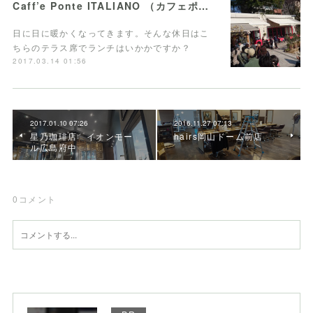
Caff’e Ponte ITALIANO （カフェポンテ イタリアーノ）
日に日に暖かくなってきます。そんな休日はこ
ちらのテラス席でランチはいかかですか？
2017.03.14 01:56
2017.01.10 07:26
2016.11.27 07:13
星乃珈琲店 イオンモー
hairs岡山ドーム前店
ル広島府中
0
コメント