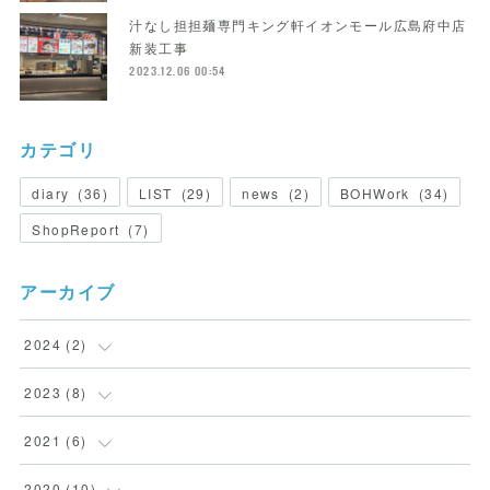
汁なし担担麺専門キング軒イオンモール広島府中店
新装工事
2023.12.06 00:54
カテゴリ
diary
(
36
)
LIST
(
29
)
news
(
2
)
BOHWork
(
34
)
ShopReport
(
7
)
アーカイブ
2024
(
2
)
(
2
)
2023
(
8
)
(
5
)
2021
(
6
)
(
2
)
(
1
)
2020
(
10
)