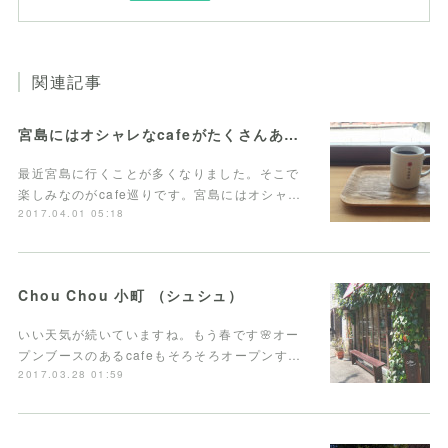
関連記事
宮島にはオシャレなcafeがたくさんあります。
最近宮島に行くことが多くなりました。そこで
楽しみなのがcafe巡りです。宮島にはオシャ…
2017.04.01 05:18
Chou Chou 小町 （シュシュ）
いい天気が続いていますね。もう春です🌸オー
プンブースのあるcafeもそろそろオープンす…
2017.03.28 01:59